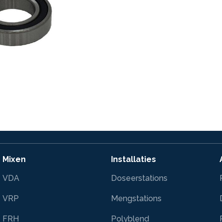
Mixen
Installaties
VDA
Doseerstations
VRP
Mengstations
FRH
Polyblend