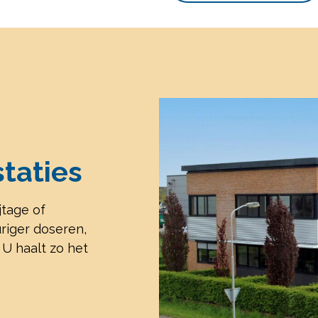
taties
jtage of
uriger doseren,
U haalt zo het