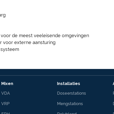
arg
e voor de meest veeleisende omgevingen
r voor externe aansturing
 systeem
Mixen
Installaties
VDA
Doseerstations
VRP
Mengstations