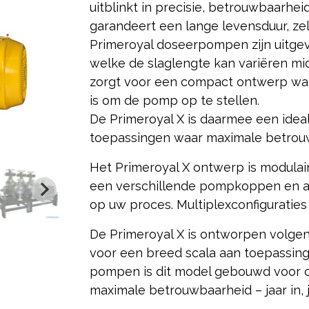
uitblinkt in precisie, betrouwbaarhe
garandeert een lange levensduur, z
Primeroyal doseerpompen zijn uitgev
welke de slaglengte kan variëren mid
zorgt voor een compact ontwerp waa
is om de pomp op te stellen.
De Primeroyal X is daarmee een ideal
toepassingen waar maximale betrouwb
Het Primeroyal X ontwerp is modulair
een verschillende pompkoppen en an
op uw proces. Multiplexconfiguraties 
De Primeroyal X is ontworpen volgens
voor een breed scala aan toepassinge
pompen is dit model gebouwd voor c
maximale betrouwbaarheid – jaar in, ja